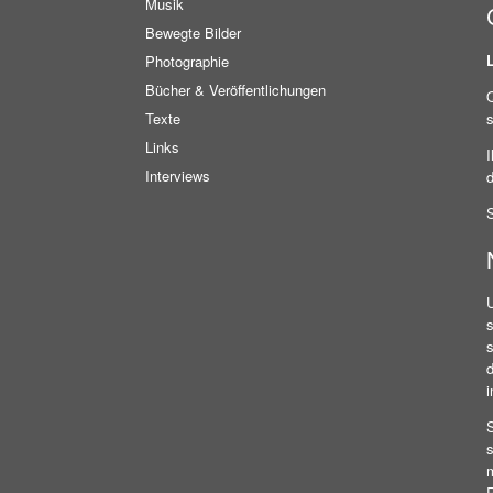
Musik
Bewegte Bilder
Photographie
Bücher & Veröffentlichungen
Q
s
Texte
Links
I
Interviews
d
S
U
s
s
d
i
s
R