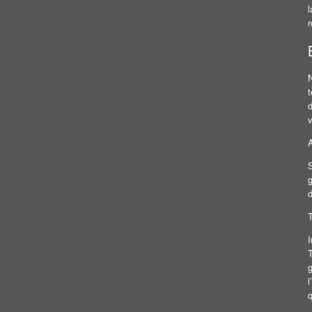
l
r
N
d
S
g
d
I
g
l
q