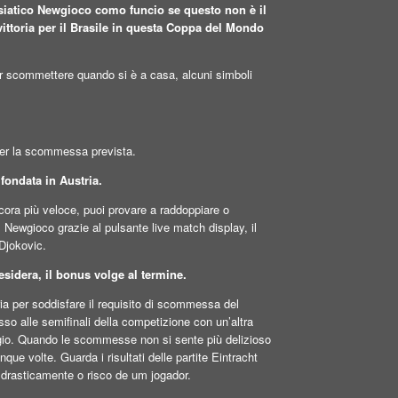
asiatico Newgioco como funcio se questo non è il
ttoria per il Brasile in questa Coppa del Mondo
oter scommettere quando si è a casa, alcuni simboli
per la scommessa prevista.
fondata in Austria.
cora più veloce, puoi provare a raddoppiare o
1 Newgioco grazie al pulsante live match display, il
Djokovic.
sidera, il bonus volge al termine.
a per soddisfare il requisito di scommessa del
sso alle semifinali della competizione con un’altra
reggio. Quando le scommesse non si sente più delizioso
que volte. Guarda i risultati delle partite Eintracht
drasticamente o risco de um jogador.