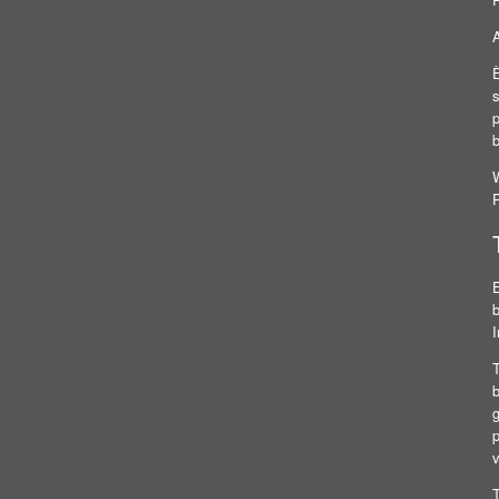
È
s
p
b
E
b
I
g
p
v