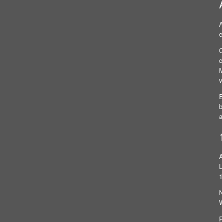
e
c
A
1