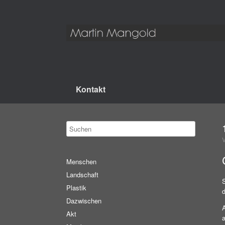
Kontakt
Menschen
Landschaft
Plastik
Dazwischen
Akt
a