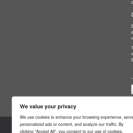
T
We value your privacy
We use cookies to enhance your browsing experience, serv
personalized ads or content, and analyze our traffic. By
Startseite
clicking "Accept All", you consent to our use of cookies.