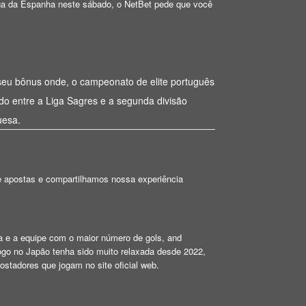
iga da Espanha neste sábado, o NetBet pede que você
seu bônus onde, o campeonato de elite português
ido entre a Liga Sagres e a segunda divisão
uesa.
e apostas e compartilhamos nossa experiência
ida e a equipe com o maior número de gols, and
jogo no Japão tenha sido muito relaxada desde 2022,
stadores que jogam no site oficial web.