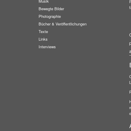
Musik
Bewegte Bilder
Photographie
Bücher & Veröffentlichungen
Texte
Links
Interviews